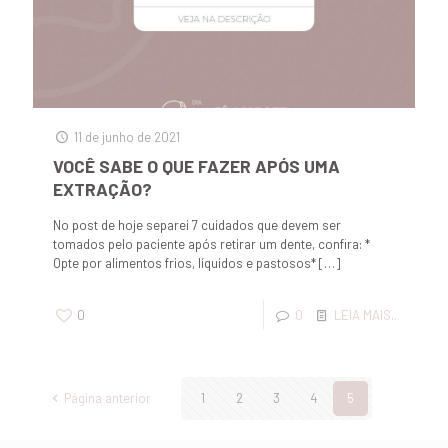
11 de junho de 2021
VOCÊ SABE O QUE FAZER APÓS UMA
EXTRAÇÃO?
No post de hoje separei 7 cuidados que devem ser
tomados pelo paciente após retirar um dente, confira: *
Opte por alimentos frios, líquidos e pastosos*
[…]
0
0
LEIA MAIS...
Página anterior
1
2
3
4
5