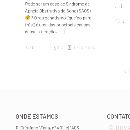
Pode ser um caso de Síndrome da
[…]
Apneia Obstrutiva do Sono (SAOS).
* O retrognatismo (“queixo para
0
trás”) é uma das principais causas
dessa alteração,
[…]
0
0
LEIA MAIS...
ONDE ESTAMOS
CONTAT
(11) 9
R. Cristiano Viana, nº 401, cj 1403