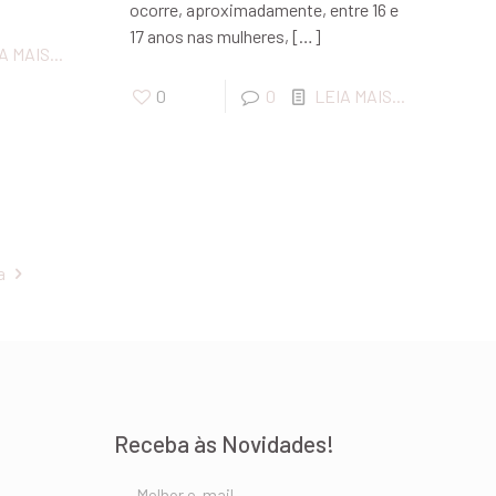
ocorre, aproximadamente, entre 16 e
17 anos nas mulheres,
[…]
A MAIS...
0
0
LEIA MAIS...
a
Receba às Novidades!