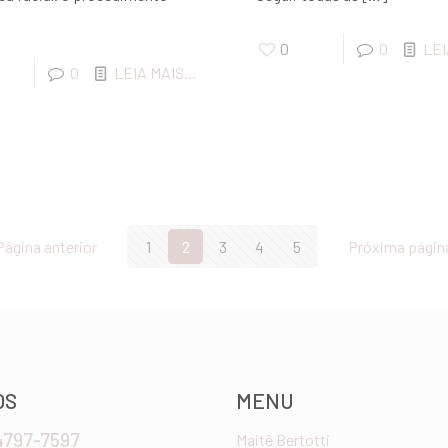
0
0
LEI
0
LEIA MAIS...
Página anterior
1
2
3
4
5
Próxima págin
OS
MENU
 4797-7597
Maitê Bertotti