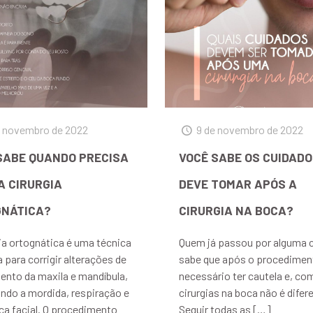
e novembro de 2022
9 de novembro de 2022
SABE QUANDO PRECISA
VOCÊ SABE OS CUIDADO
A CIRURGIA
DEVE TOMAR APÓS A
NÁTICA?
CIRURGIA NA BOCA?
gia ortognática é uma técnica
Quem já passou por alguma c
a para corrigir alterações de
sabe que após o procedimen
ento da maxila e mandíbula,
necessário ter cautela e, co
ndo a mordida, respiração e
cirurgias na boca não é difer
ica facial. O procedimento
Seguir todas as
[…]