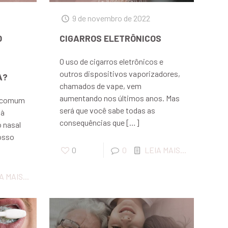
9 de novembro de 2022
O
CIGARROS ELETRÔNICOS
O uso de cigarros eletrônicos e
outros dispositivos vaporizadores,
A?
chamados de vape, vem
aumentando nos últimos anos. Mas
é comum
será que você sabe todas as
 à
consequências que
[…]
o nasal
osso
0
0
LEIA MAIS...
A MAIS...