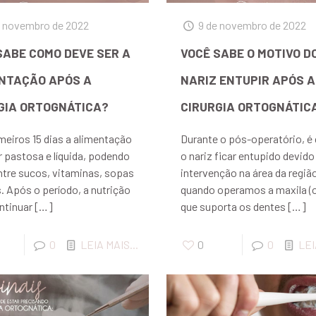
e novembro de 2022
9 de novembro de 2022
SABE COMO DEVE SER A
VOCÊ SABE O MOTIVO D
NTAÇÃO APÓS A
NARIZ ENTUPIR APÓS A
GIA ORTOGNÁTICA?
CIRURGIA ORTOGNÁTIC
meiros 15 dias a alimentação
Durante o pós-operatório, 
r pastosa e líquida, podendo
o nariz ficar entupido devido
entre sucos, vitaminas, sopas
intervenção na área da regiã
s. Após o período, a nutrição
quando operamos a maxila (
ntinuar
[…]
que suporta os dentes
[…]
0
LEIA MAIS...
0
0
LEI