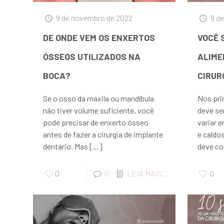
9 de novembro de 2022
9 d
DE ONDE VEM OS ENXERTOS
VOCÊ 
ÓSSEOS UTILIZADOS NA
ALIME
BOCA?
CIRUR
Se o osso da maxila ou mandíbula
Nos pri
não tiver volume suficiente, você
deve se
pode precisar de enxerto ósseo
variar 
antes de fazer a cirurgia de implante
e caldo
dentário. Mas
[…]
deve co
0
0
LEIA MAIS...
0