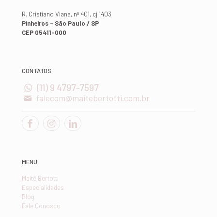
R. Cristiano Viana, nº 401, cj 1403
Pinheiros - São Paulo / SP
CEP 05411-000
CONTATOS
(11) 9 4797-7597
falecom@maitebertotti.com.br
MENU
Maitê Bertotti
Especialidades
Blog
Fale Conosco