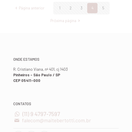
Página anterior
1
2
3
4
5
Próxima página
ONDE ESTAMOS
R. Cristiano Viana, nº 401, cj 1403
Pinheiros - São Paulo / SP
CEP 05411-000
CONTATOS
(11) 9 4797-7597
falecom@maitebertotti.com.br