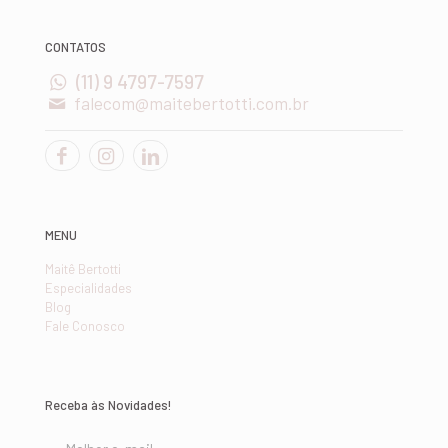
CONTATOS
(11) 9 4797-7597
falecom@maitebertotti.com.br
MENU
Maitê Bertotti
Especialidades
Blog
Fale Conosco
Receba às Novidades!