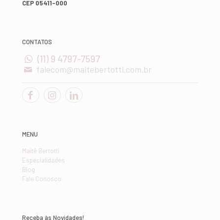
CEP 05411-000
CONTATOS
(11) 9 4797-7597
falecom@maitebertotti.com.br
MENU
Maitê Bertotti
Especialidades
Blog
Fale Conosco
Receba às Novidades!