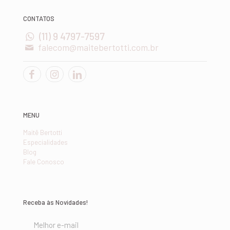
CONTATOS
(11) 9 4797-7597
falecom@maitebertotti.com.br
MENU
Maitê Bertotti
Especialidades
Blog
Fale Conosco
Receba às Novidades!