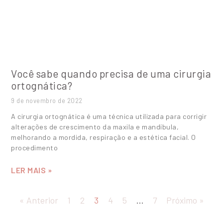
Você sabe quando precisa de uma cirurgia
ortognática?
9 de novembro de 2022
A cirurgia ortognática é uma técnica utilizada para corrigir
alterações de crescimento da maxila e mandíbula,
melhorando a mordida, respiração e a estética facial. O
procedimento
LER MAIS »
« Anterior
1
2
3
4
5
…
7
Próximo »